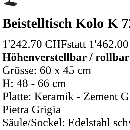
Beistelltisch Kolo K 
1'242.70 CHF
statt 1'462.0
Höhenverstellbar / rollba
Grösse: 60 x 45 cm
H: 48 - 66 cm
Platte: Keramik - Zement G
Pietra Grigia
Säule/Sockel: Edelstahl s