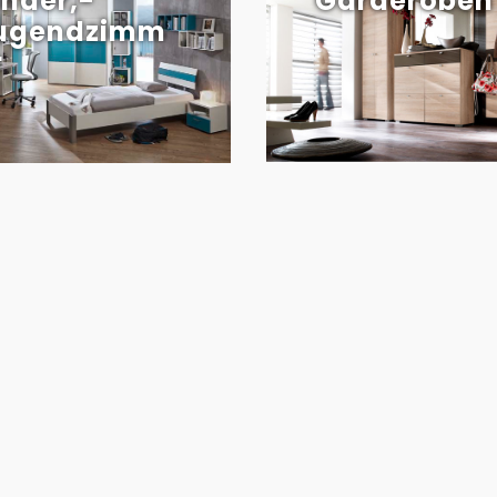
inder,-
Garderoben
ugendzimm
r