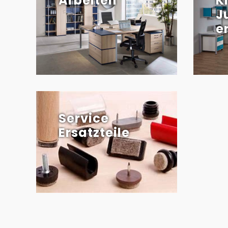
Arbeiten
K
J
e
Service
Ersatzteile