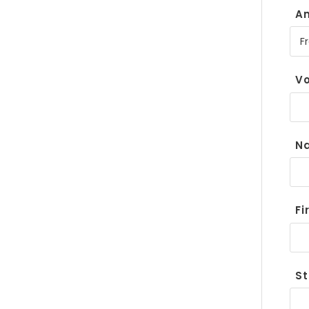
A
V
N
F
St