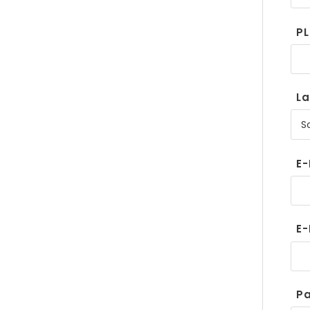
PL
L
E-
E-
P