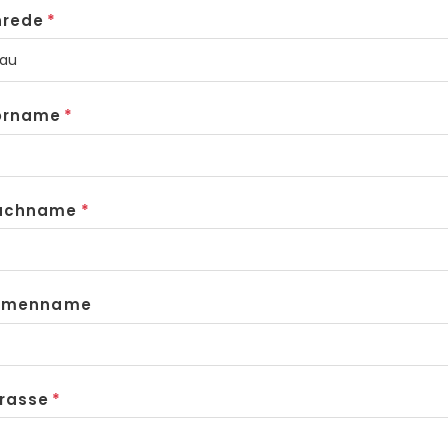
nrede
orname
achname
irmenname
rasse