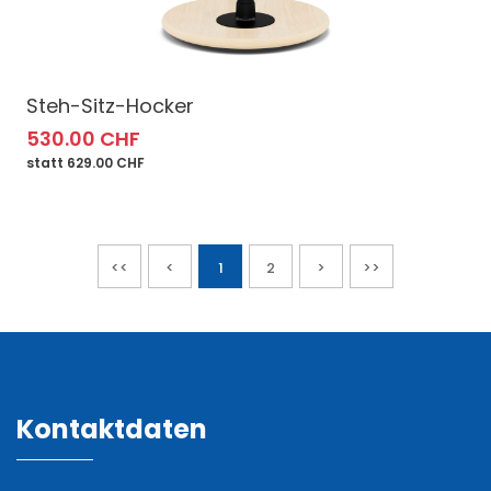
Steh-Sitz-Hocker
530.00 CHF
statt 629.00 CHF
<<
<
1
2
>
>>
Kontaktdaten